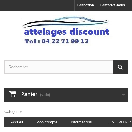
Connexion
Contactez-nous
Panier
(vide)
Catégories
Accueil
Mon compte
Informations
LEVE VITRE