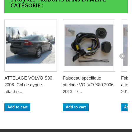
CATÉGORIE :
ATTELAGE VOLVO S80
Faisceau specifique
Faisc
2006- Col de cygne -
attelage VOLVO S80 2006-
attel
attache...
2013 - 7...
2013 -
Add to cart
Add to cart
Add 