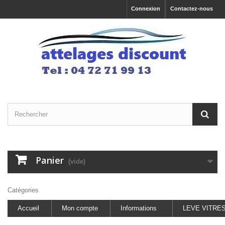
Connexion
Contactez-nous
Panier
(vide)
Catégories
Accueil
Mon compte
Informations
LEVE VITRE