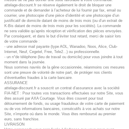
attelage-discount.fr se réserve également le droit de bloquer une
commande et de demander à l’acheteur de lui fournir par fax, email ou
courrier, une photocopie d’une pièce d’identité et une photocopie d’un
justificatif de domicile datant de moins de trois mois (ou d’un extrait de
K-Bis datant de moins de trois mois pour les sociétés). La commande
ne sera validée qu’après réception et vérification des pièces envoyées.
Par conséquent, et dans le but d’éviter tout retard, merci de saisir lors
de votre commande :
- une adresse mail payante (type AOL, Wanadoo, Noos, Alice, Club-
Internet, Neuf, Cegetel, Free, Tele2...) ou professionnelle.
- un n°de téléphone (lieu de travail ou domicile) pour vous joindre à tout
moment dans la journée.
Nous sommes navrés de la gêne occasionnée, néanmoins ces mesures
sont une preuve de volonté de notre part, de protéger nos clients
d’éventuelles fraudes à la carte bancaire.
ASSURANCE
attelage-discount.fr a souscrit un contrat d’assurance avec la société
FIA-NET : Pour toutes vos transactions effectuées sur notre Site, vous
êtes assuré par AXA Courtage. Vous êtes couvert pour tout
détournement de fonds, ou usage frauduleux de votre carte de paiement
ou de vos informations bancaires, consécutifs à vos achats sur notre
Site, n’importe où dans le monde. Vous êtes remboursé au premier
euro, sans franchise.
LIVRAISON