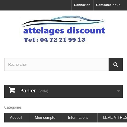
Connexion
Contactez-nous
Panier
(vide)
Catégories
Accueil
Mon compte
Informations
LEVE VITRE