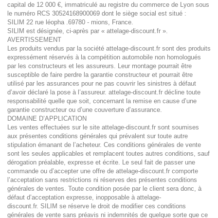
capital de 12 000 €, immatriculé au registre du commerce de Lyon sous
le numéro RCS 30524168900069 dont le siège social est situé :
SILIM 22 rue léopha .69780 - mions, France.
SILIM est désignée, ci-après par « attelage-discount.fr ».
AVERTISSEMENT
Les produits vendus par la société attelage-discount.fr sont des produits
expressément réservés à la compétition automobile non homologués
par les constructeurs et les assureurs. Leur montage pourrait être
susceptible de faire perdre la garantie constructeur et pourrait être
utilisé par les assurances pour ne pas couvrir les sinistres à défaut
d’avoir déclaré la pose à l’assureur. attelage-discount.fr décline toute
responsabilité quelle que soit, concernant la remise en cause d’une
garantie constructeur ou d’une couverture d’assurance.
DOMAINE D’APPLICATION
Les ventes effectuées sur le site attelage-discount.fr sont soumises
aux présentes conditions générales qui prévalent sur toute autre
stipulation émanant de l’acheteur. Ces conditions générales de vente
sont les seules applicables et remplacent toutes autres conditions, sauf
dérogation préalable, expresse et écrite. Le seul fait de passer une
commande ou d’accepter une offre de attelage-discount.fr comporte
l’acceptation sans restrictions ni réserves des présentes conditions
générales de ventes. Toute condition posée par le client sera donc, à
défaut d’acceptation expresse, inopposable à attelage-
discount.fr. SILIM se réserve le droit de modifier ces conditions
générales de vente sans préavis ni indemnités de quelque sorte que ce