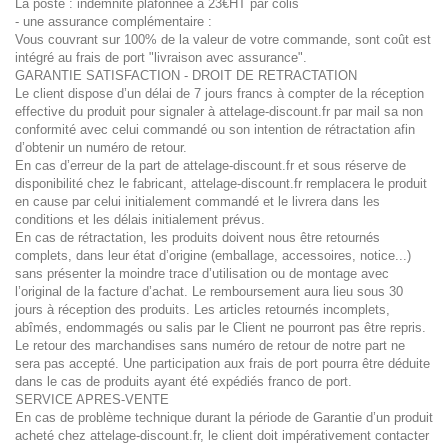
La poste : indemnité plafonnée a 23€HT par colis
- une assurance complémentaire :
Vous couvrant sur 100% de la valeur de votre commande, sont coût est
intégré au frais de port "livraison avec assurance".
GARANTIE SATISFACTION - DROIT DE RETRACTATION
Le client dispose d’un délai de 7 jours francs à compter de la réception
effective du produit pour signaler à attelage-discount.fr par mail sa non
conformité avec celui commandé ou son intention de rétractation afin
d’obtenir un numéro de retour.
En cas d’erreur de la part de attelage-discount.fr et sous réserve de
disponibilité chez le fabricant, attelage-discount.fr remplacera le produit
en cause par celui initialement commandé et le livrera dans les
conditions et les délais initialement prévus.
En cas de rétractation, les produits doivent nous être retournés
complets, dans leur état d’origine (emballage, accessoires, notice...)
sans présenter la moindre trace d’utilisation ou de montage avec
l’original de la facture d’achat. Le remboursement aura lieu sous 30
jours à réception des produits. Les articles retournés incomplets,
abîmés, endommagés ou salis par le Client ne pourront pas être repris.
Le retour des marchandises sans numéro de retour de notre part ne
sera pas accepté. Une participation aux frais de port pourra être déduite
dans le cas de produits ayant été expédiés franco de port.
SERVICE APRES-VENTE
En cas de problème technique durant la période de Garantie d’un produit
acheté chez attelage-discount.fr, le client doit impérativement contacter