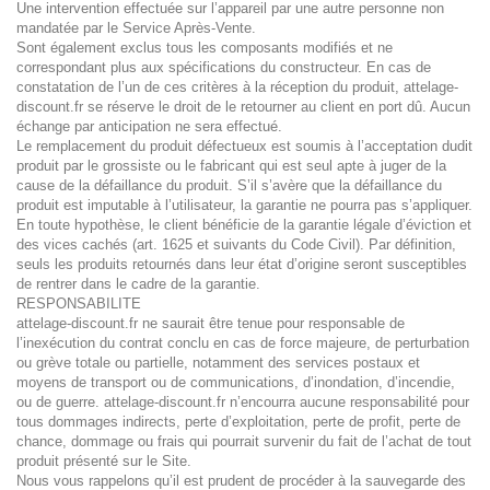
Une intervention effectuée sur l’appareil par une autre personne non
mandatée par le Service Après-Vente.
Sont également exclus tous les composants modifiés et ne
correspondant plus aux spécifications du constructeur. En cas de
constatation de l’un de ces critères à la réception du produit, attelage-
discount.fr se réserve le droit de le retourner au client en port dû. Aucun
échange par anticipation ne sera effectué.
Le remplacement du produit défectueux est soumis à l’acceptation dudit
produit par le grossiste ou le fabricant qui est seul apte à juger de la
cause de la défaillance du produit. S’il s’avère que la défaillance du
produit est imputable à l’utilisateur, la garantie ne pourra pas s’appliquer.
En toute hypothèse, le client bénéficie de la garantie légale d’éviction et
des vices cachés (art. 1625 et suivants du Code Civil). Par définition,
seuls les produits retournés dans leur état d’origine seront susceptibles
de rentrer dans le cadre de la garantie.
RESPONSABILITE
attelage-discount.fr ne saurait être tenue pour responsable de
l’inexécution du contrat conclu en cas de force majeure, de perturbation
ou grève totale ou partielle, notamment des services postaux et
moyens de transport ou de communications, d’inondation, d’incendie,
ou de guerre. attelage-discount.fr n’encourra aucune responsabilité pour
tous dommages indirects, perte d’exploitation, perte de profit, perte de
chance, dommage ou frais qui pourrait survenir du fait de l’achat de tout
produit présenté sur le Site.
Nous vous rappelons qu’il est prudent de procéder à la sauvegarde des