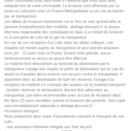
Votre commande vous sera livrée à l’adresse que vous nous avez
indiquée lors de votre commande. La livraison sera effectuée par La
poste en colissimo suivi en France Métropolitaine ou en cas de besoin
par un transporteur.
Les délais de livraison mentionnés sur le Site ne sont qu’indicatifs et
peuvent éventuellement être modifiés. attelage-discount.fr ne pourra
être tenu responsable des conséquences dues à un retard de livraison
ou à une perte de colis de la part du transporteur.
En cas de non réception d’un colis dans les délais indiqués, une
enquête est menée auprès du transporteur et peut prendre plusieurs
jours (ex : 21 jours chez la Poste). Durant cette période, aucun
remboursement ou renvoi ne pourra être effectué.
Le matériel livré directement au domicile du destinataire par le
transporteur voyage aux risques et périls du destinataire qui en cas de
retard ou d’avaries devra exercer son recours contre le transporteur. Il
appartient donc au destinataire de faire les réserves d’usage à la
réception du matériel s’il constate des avaries sur le matériel transporté
; lesdites réserves et réclamations doivent être adressées au
transporteur, par lettre recommandée avec accusé de réception dans
les deux (2) jours ouvrables suivant la livraison des produits. Une copie
sera immédiatement adressée à attelage-discount.fr.
Assurance transport :
Nous proposons deux types d’assurances couvrant le transport de vos
colis :
- une assurance forfaitaire intégrée aux frais de port :