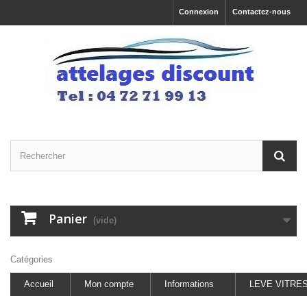
Connexion
Contactez-nous
Panier
(vide)
Catégories
Accueil
Mon compte
Informations
LEVE VITRE