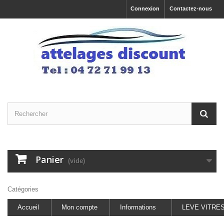
Connexion
Contactez-nous
Panier
(vide)
Catégories
Accueil
Mon compte
Informations
LEVE VITRE