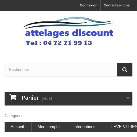
Connexion
Contactez-nous
Panier
(vide)
Catégories
Accueil
Mon compte
Informations
LEVE VITRE