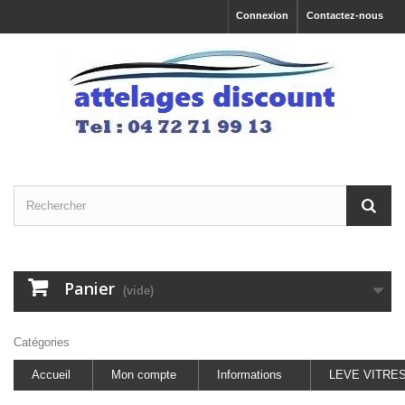
Connexion
Contactez-nous
Panier
(vide)
Catégories
Accueil
Mon compte
Informations
LEVE VITRE