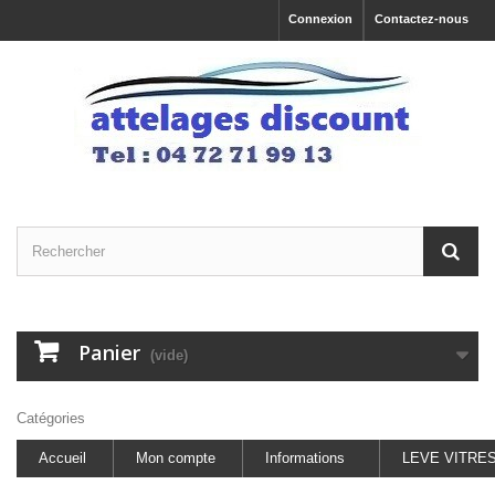
Connexion
Contactez-nous
Panier
(vide)
Catégories
Accueil
Mon compte
Informations
LEVE VITRE