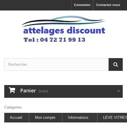
Connexion
Contactez-nous
Panier
(vide)
Catégories
Accueil
Mon compte
Informations
LEVE VITRE