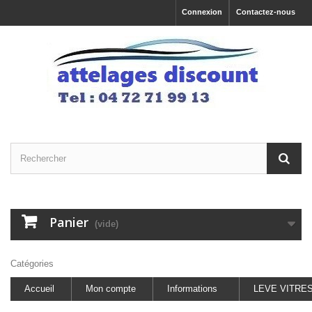
Connexion
Contactez-nous
Panier
(vide)
Catégories
Accueil
Mon compte
Informations
LEVE VITRE