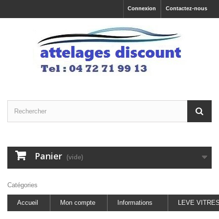
Connexion
Contactez-nous
Panier
(vide)
Catégories
Accueil
Mon compte
Informations
LEVE VITRE