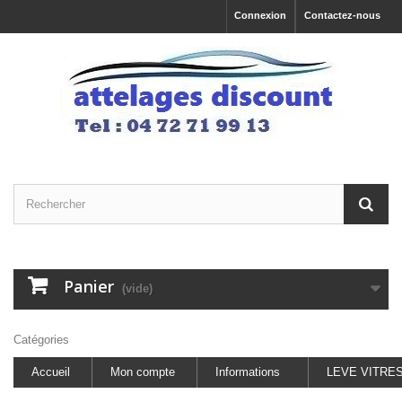
Connexion
Contactez-nous
Panier
(vide)
Catégories
Accueil
Mon compte
Informations
LEVE VITRE