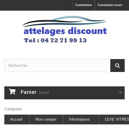
Connexion
Contactez-nous
Panier
(vide)
Catégories
Accueil
Mon compte
Informations
LEVE VITRE