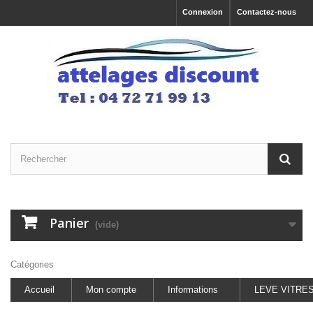
Connexion
Contactez-nous
Panier
(vide)
Catégories
Accueil
Mon compte
Informations
LEVE VITRE