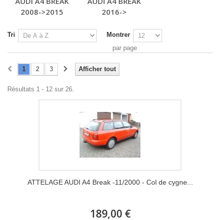
AUDI A4 BREAK
AUDI A4 BREAK
2008->2015
2016->
Tri
Montrer
par page
1
2
3
Afficher tout
Résultats 1 - 12 sur 26.
ATTELAGE AUDI A4 Break -11/2000 - Col de cygne...
189,00 €