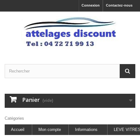
Connexion
Contactez-nous
Panier
(vide)
Catégories
Accueil
Mon compte
Informations
LEVE VITRE