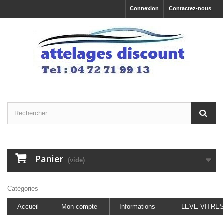
Connexion
Contactez-nous
Panier
(vide)
Catégories
Accueil
Mon compte
Informations
LEVE VITRE