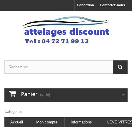
Connexion
Contactez-nous
Panier
(vide)
Catégories
Accueil
Mon compte
Informations
LEVE VITRE