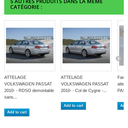
5 AUTRES PRODUITS DANS LA MÊME
CATÉGORIE :
ATTELAGE
ATTELAGE
Faisc
VOLKSWAGEN PASSAT
VOLKSWAGEN PASSAT
atte
2010- - RDSO demontable
2010- - Col de Cygne -...
PASSA
sans...
Add to cart
Add 
Add to cart