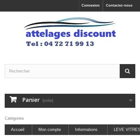
Connexion
Contactez-nous
Panier
(vide)
Catégories
Accueil
Mon compte
Informations
LEVE VITRE