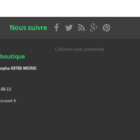
Nous suivre
Colissimo sous prestashop
 boutique
 léopha 69780 MIONS
-99-13
scount.fr