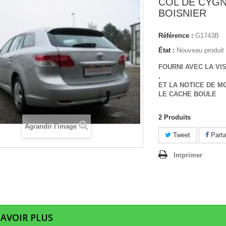
COL DE CYGN
BOISNIER
Référence :
G1743B
État :
Nouveau produit
FOURNI AVEC LA VI
,
ET LA NOTICE DE M
LE CACHE BOULE
2
Produits
Agrandir l'image
Tweet
Parta
Imprimer
SAVOIR PLUS