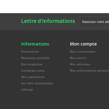
Lettre d'informations
Informations
Mon compte
Promotions
Mes commandes
Nouveaux produits
Mes avoirs
Nos magasins
Mes adresses
Contactez-nous
Mes informations personn
Nos partenaires
les sites autoprestige
sitemap