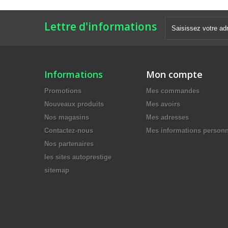
Lettre d'informations
Informations
Mon compte
Promotions
Mes commandes
Nouveaux produits
Mes avoirs
Nos magasins
Mes adresses
Contactez-nous
Mes informations personn
Nos partenaires
les sites autoprestige
sitemap