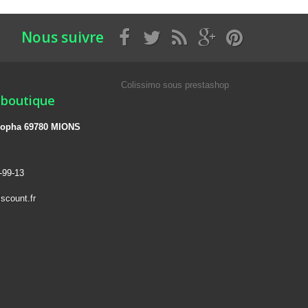
Nous suivre
Colissimo sous prestashop
 boutique
 léopha 69780 MIONS
-99-13
scount.fr