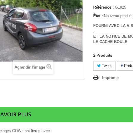
Référence :
G1925
État :
Nouveau produit
FOURNI AVEC LA VI
,
ET LA NOTICE DE M
LE CACHE BOULE
2
Produits
Tweet
Parta
Agrandir l'image
Imprimer
SAVOIR PLUS
telages GDW sont livres avec :