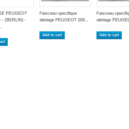
GE PEUGEOT
Faisceau specifique
Faisceau specifi
- - (BERLIN) -
attelage PEUGEOT 208...
attelage PEUGEO
.
Add to cart
Add to cart
art