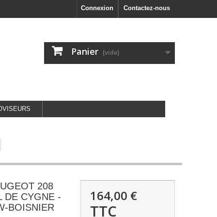
Connexion
Contactez-nous
Panier
(vide)
OVISEURS
EUGEOT 208
164,00 €
OL DE CYGNE -
TTC
DW-BOISNIER