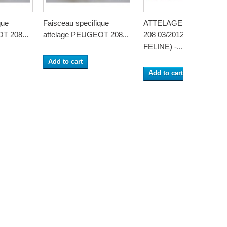
que
Faisceau specifique
ATTELAGE PEUGEOT
T 208...
attelage PEUGEOT 208...
208 03/2012- (Sauf GTI e
FELINE) -...
Add to cart
Add to cart