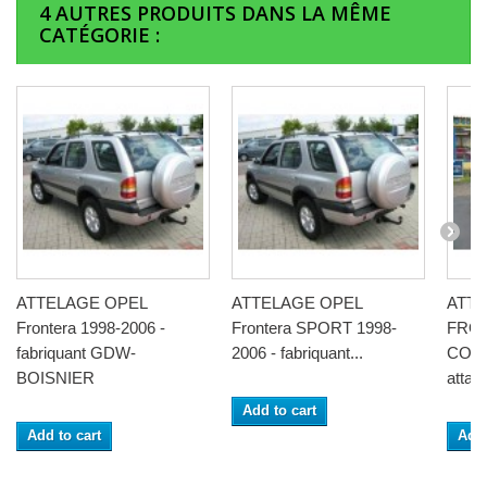
4 AUTRES PRODUITS DANS LA MÊME
CATÉGORIE :
ATTELAGE OPEL
ATTELAGE OPEL
ATTE
Frontera 1998-2006 -
Frontera SPORT 1998-
FRO
fabriquant GDW-
2006 - fabriquant...
COUR
BOISNIER
attach
Add to cart
Add to cart
Add 