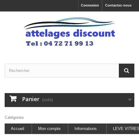
Connexion
Contactez-nous
Panier
(vide)
Catégories
Accueil
Mon compte
Informations
LEVE VITRE