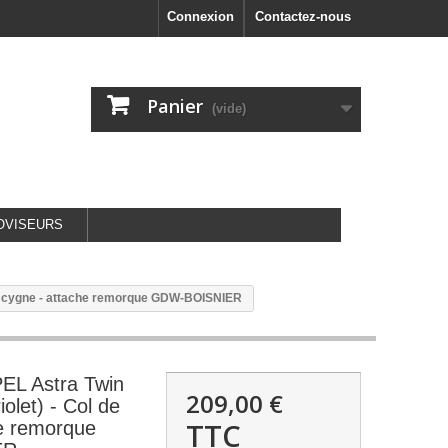
Connexion
Contactez-nous
Panier
(vide)
OVISEURS
de cygne - attache remorque GDW-BOISNIER
L Astra Twin
209,00 €
olet) - Col de
TTC
he remorque