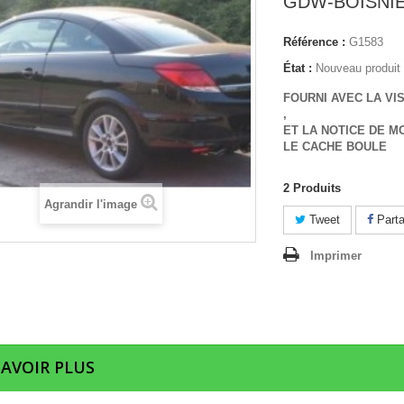
GDW-BOISNI
Référence :
G1583
État :
Nouveau produit
FOURNI AVEC LA VI
,
ET LA NOTICE DE M
LE CACHE BOULE
2
Produits
Agrandir l'image
Tweet
Parta
Imprimer
SAVOIR PLUS