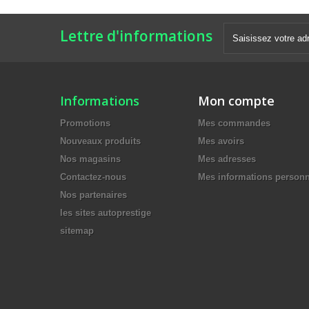
Lettre d'informations
Informations
Mon compte
Promotions
Mes commandes
Nouveaux produits
Mes avoirs
Nos magasins
Mes adresses
Contactez-nous
Mes informations personn
Nos partenaires
les sites autoprestige
sitemap