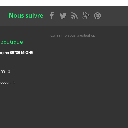
Nous suivre
Colissimo sous prestashop
 boutique
 léopha 69780 MIONS
-99-13
scount.fr