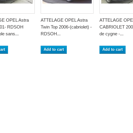
E OPEL Astra
ATTELAGE OPEL Astra
ATTELAGE OPE
2001- RDSOH
Twin Top 2006-(cabriolet) -
CABRIOLET 2001
le sans...
RDSOH...
de cygne -...
art
Add to cart
Add to cart