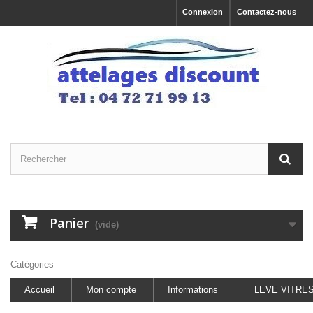
Connexion
Contactez-nous
Panier
(vide)
Catégories
Accueil
Mon compte
Informations
LEVE VITRE