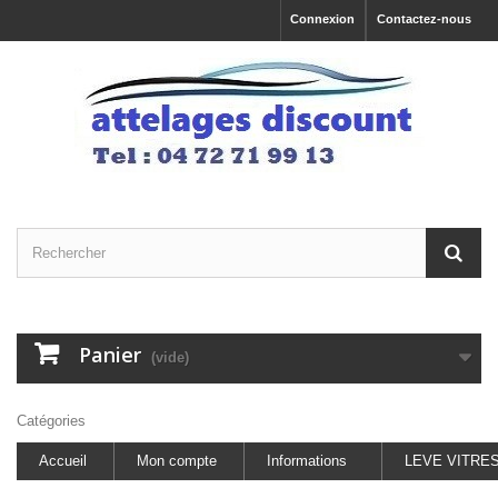
Connexion
Contactez-nous
Panier
(vide)
Catégories
Accueil
Mon compte
Informations
LEVE VITRE