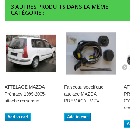
3 AUTRES PRODUITS DANS LA MÊME
CATÉGORIE :
ATTELAGE MAZDA
Faisceau specifique
ATT
Prémacy 1999-2005-
attelage MAZDA
PRE
attache remorque...
PREMACY+MPV...
CYGN
remor
Add to cart
Add to cart
Add 