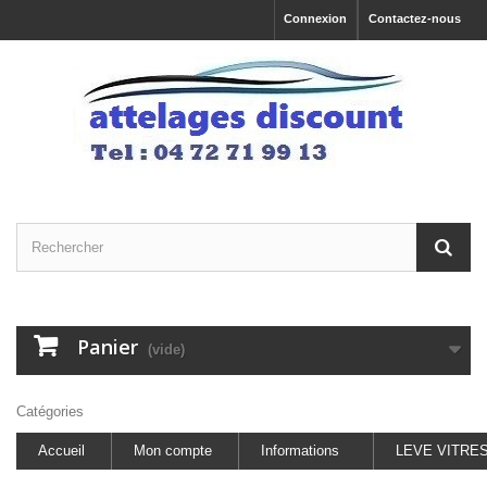
Connexion
Contactez-nous
Panier
(vide)
Catégories
Accueil
Mon compte
Informations
LEVE VITRE