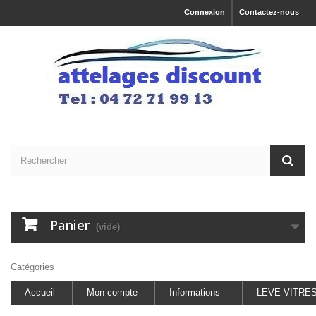
Connexion
Contactez-nous
Panier
(vide)
Catégories
Accueil
Mon compte
Informations
LEVE VITRE