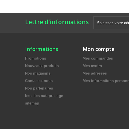
Lettre d'informations
Informations
Mon compte
Promotions
Mes commandes
Nouveaux produits
Mes avoirs
Nos magasins
Mes adresses
Contactez-nous
Mes informations personn
Nos partenaires
les sites autoprestige
sitemap