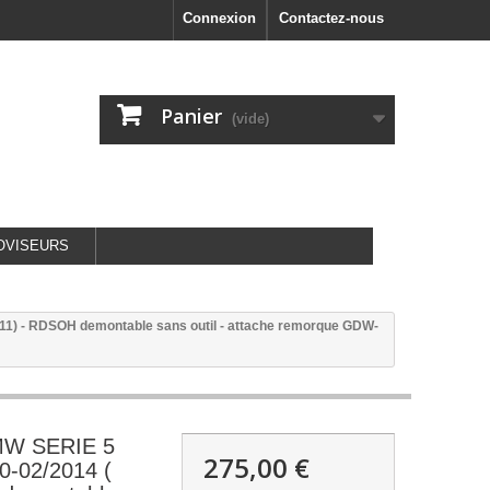
Connexion
Contactez-nous
Panier
(vide)
OVISEURS
) - RDSOH demontable sans outil - attache remorque GDW-
W SERIE 5
275,00 €
-02/2014 (