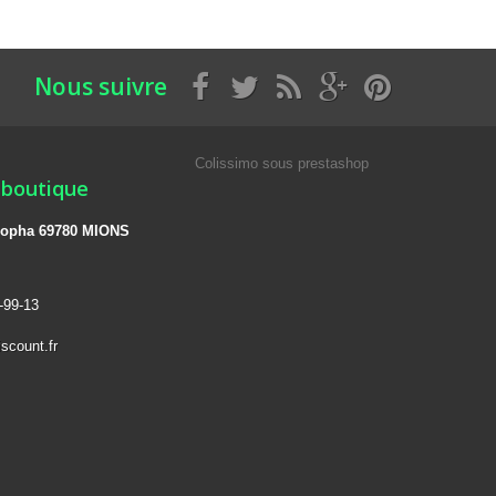
Nous suivre
Colissimo sous prestashop
 boutique
 léopha 69780 MIONS
-99-13
scount.fr