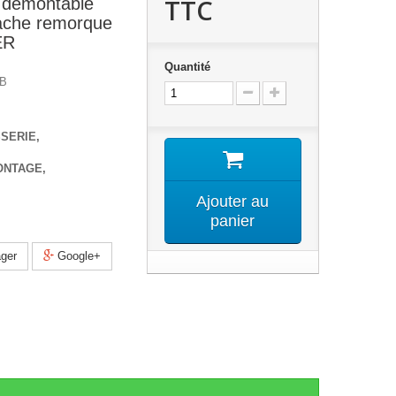
TTC
 demontable
ttache remorque
ER
Quantité
6B
SSERIE,
ONTAGE,
Ajouter au
panier
ger
Google+