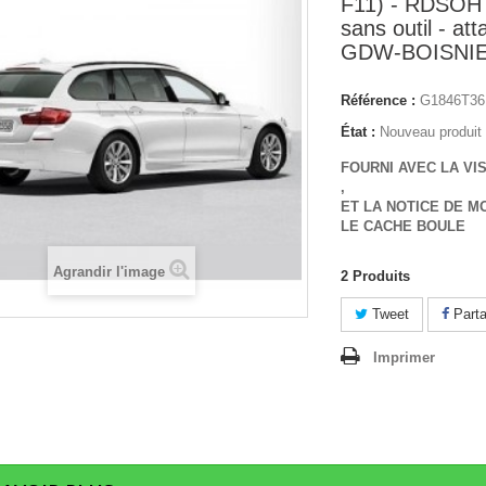
F11) - RDSOH
sans outil - a
GDW-BOISNI
Référence :
G1846T3
État :
Nouveau produit
FOURNI AVEC LA VI
,
ET LA NOTICE DE M
LE CACHE BOULE
Agrandir l'image
2
Produits
Tweet
Parta
Imprimer