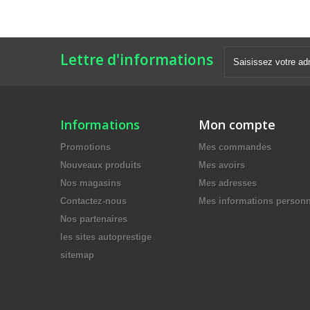
Lettre d'informations
Informations
Mon compte
Promotions
Mes commandes
Nouveaux produits
Mes avoirs
Nos magasins
Mes adresses
Contactez-nous
Mes informations personn
Nos partenaires
les sites autoprestige
sitemap