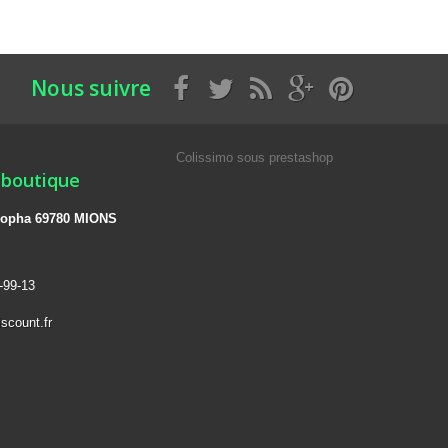
Nous suivre
Colissimo sous prestashop
 boutique
 léopha 69780 MIONS
-99-13
scount.fr