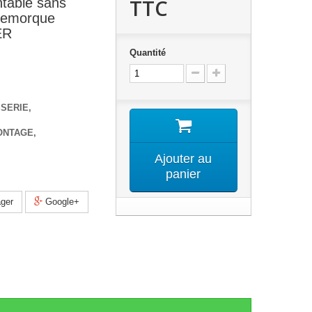
TTC
able sans
 remorque
ER
Quantité
SSERIE,
ONTAGE,
Ajouter au
panier
ger
Google+