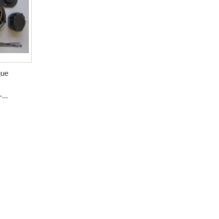
que
...