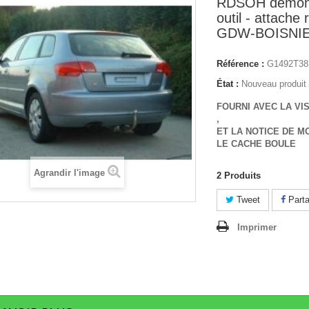
RDSOH demont
outil - attache
GDW-BOISNI
Référence :
G1492T38
État :
Nouveau produit
FOURNI AVEC LA VI
,
ET LA NOTICE DE M
LE CACHE BOULE
Agrandir l'image
2
Produits
Tweet
Parta
Imprimer