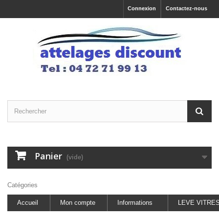
Connexion
Contactez-nous
Panier
(vide)
Catégories
Accueil
Mon compte
Informations
LEVE VITRE